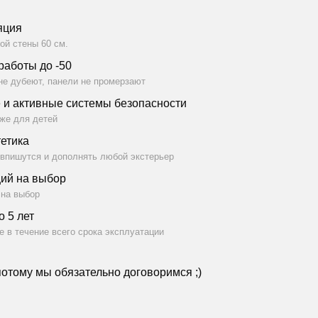
яция
ой стены 60 см.
работы до -50
не дубеют, панели не промерзают
 и активные системы безопасности
же для детей
тетика
 впишутся и дополнять любой экстерьер
ций на выбор
 на выбор
о 5 лет
 в течение всего срока эксплуатации
потому мы обязательно договоримся ;)