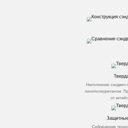
Тверд
Наполнение сэндвич-
пенополиуретаном. П
от китай
Защитные
Соблюдение техно