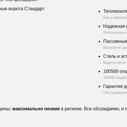
Теплоизол
Как у кирпичн
Надежная 
Уплотнители 
Пассивные
Безопасно да
Стиль и эс
Ворота легко
100500 оп
100500 опций
Гарантия д
Обслуживание
 цены:
максимально низкие
в регионе. Все обсуждаемо, и 