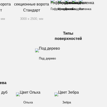
Гофрированная
Микроволна
Доска
Гладкая
Филенка
, мм
3000 x 2500, мм
Типы
поверхностей
Под дерево
ева
Ольха
Зебра