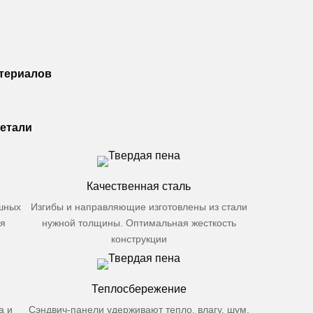
атериалов
детали
Качественная сталь
шных
Изгибы и направляющие изготовлены из стали
ия
нужной толщины. Оптимальная жесткость
конструкции
Теплосбережение
а и
Сэндвич-панели удерживают тепло, влагу, шум,