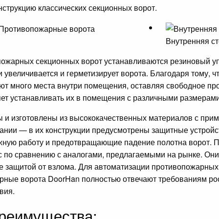
нструкцию классических секционных ворот.
Внутренняя с
пожарных секционных ворот устанавливаются резиновый у
и увеличивается и герметизирует ворота. Благодаря тому, 
ают много места внутри помещения, оставляя свободное пр
ет устанавливать их в помещения с различными размерами
 и изготовлены из высококачественных материалов с при
ании — в их конструкции предусмотрены защитные устройс
ную работу и предотвращающие падение полотна ворот. 
с по сравнению с аналогами, предлагаемыми на рынке. Они
же защитой от взлома. Для автоматизации противопожарны
рные ворота DoorHan полностью отвечают требованиям рос
вия.
реимущества: