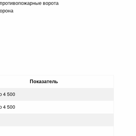
торона
Показатель
о 4 500
о 4 500