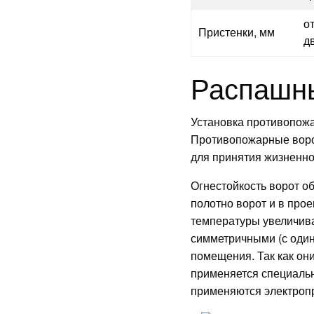
о
Пристенки, мм
д
Распашны
Установка противопожа
Противопожарные ворот
для принятия жизненн
Огнестойкость ворот о
полотно ворот и в про
температуры увеличив
симметричными (с один
помещения. Так как он
применяется специальн
применяются электроп