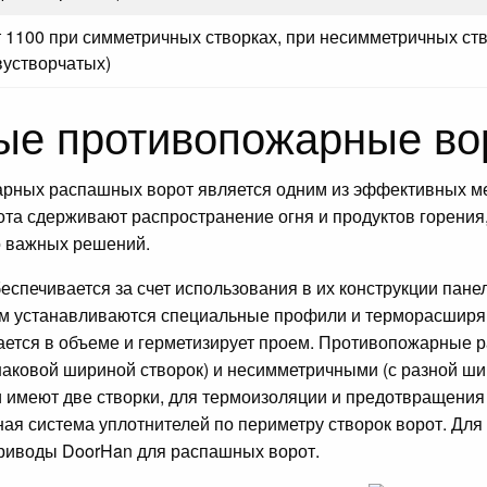
т 1100 при симметричных створках, при несимметричных ств
вустворчатых)
е противопожарные во
рных распашных ворот является одним из эффективных ме
а сдерживают распространение огня и продуктов горения
о важных решений.
беспечивается за счет использования в их конструкции пан
ем устанавливаются специальные профили и терморасширя
ается в объеме и герметизирует проем. Противопожарные 
аковой шириной створок) и несимметричными (с разной шир
и имеют две створки, для термоизоляции и предотвращения
ая система уплотнителей по периметру створок ворот. Дл
риводы DoorHan для распашных ворот.