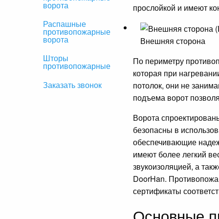
ворота
прослойкой и имеют ко
Распашные
противопожарные
ворота
Внешняя сторона
Шторы
По периметру противо
противопожарные
которая при нагревани
Заказать звонок
потолок, они не заним
подъема ворот позволя
Ворота спроектированы
безопасны в использов
обеспечивающие надеж
имеют более легкий ве
звукоизоляцией, а так
DoorHan. Противопожа
сертификаты соответст
Основные п