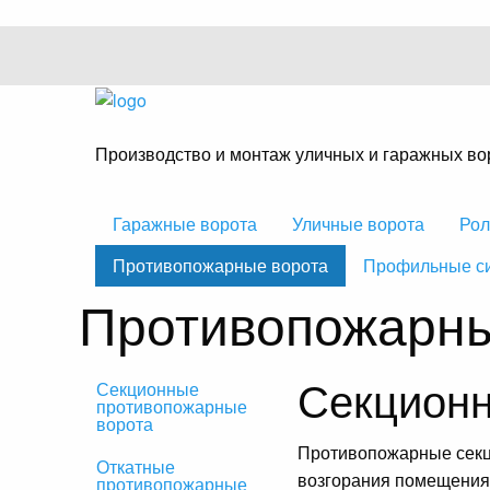
Производство и монтаж уличных и гаражных во
Гаражные ворота
Уличные ворота
Рол
Противопожарные ворота
Профильные с
Противопожарны
Секционн
Секционные
противопожарные
ворота
Противопожарные секци
Откатные
возгорания помещения
противопожарные