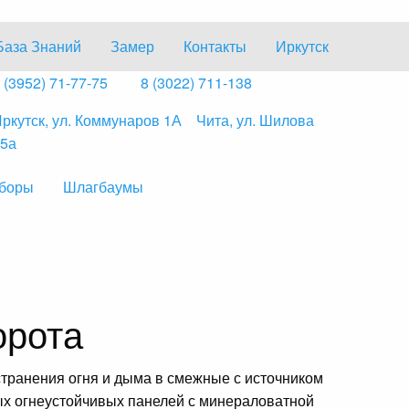
База Знаний
Замер
Контакты
Иркутск
 (3952) 71-77-75
8 (3022) 711-138
ркутск, ул. Коммунаров 1А
Чита, ул. Шилова
5а
боры
Шлагбаумы
орота
транения огня и дыма в смежные с источником
х огнеустойчивых панелей с минераловатной