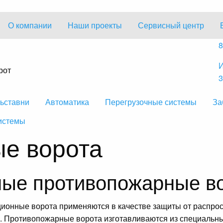
О компании
Наши проекты
Сервисный центр
8
И
рот
3
ьставни
Автоматика
Перегрузочные системы
За
истемы
е ворота
ые противопожарные в
онные ворота применяются в качестве защиты от распрос
. Противопожарные ворота изготавливаются из специальны