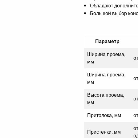
Обладают дополните
Большой выбор кон
Параметр
Ширина проема,
о
мм
Ширина проема,
о
мм
Высота проема,
от
мм
Притолока, мм
о
о
Пристенки, мм
о