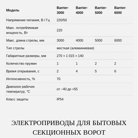
Barrier-
Barrier-
Barrier-
Barrier-
Модель
3000
4000
5000
6000
Напряжение питания, В / Гц
220/50
Макс. потребляемая
220
мощность, Вт
Макс. длина стрелы, мм
3000
4000
5000
6000
Тип стрелы
жесткая (алюминиевая)
Габаритные размеры, мм
270 × 1 015 × 140
Количество пружин
1
1
2
2
Время открывания, с
2
4
5
6
Интенсивность, %
70
Диапазон рабочих
от –40 до +55
температур, °C
Класс защиты
IP54
ЭЛЕКТРОПРИВОДЫ ДЛЯ БЫТОВЫХ
СЕКЦИОННЫХ ВОРОТ