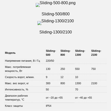
Sliding-500/800
Sliding-1300/2100
Sliding-
Sliding-
Sliding-
Sliding-
Модель
500
800
1300
2100
Напряжение питания, В / Гц
220/50
Макс. потребляемая
130
250
550
750
мощность, Вт
Скорость ворот, м/мин.
9
12
10
Макс. вес ворот, кг
300
800
1300
2100
Интенсивность, %
50
70
Диапазон рабочих
от –20 до +55
от –40 до +55
температур, °C
Класс защиты
IP54