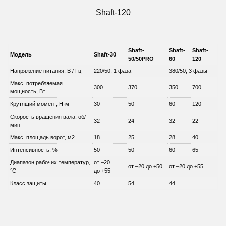
Shaft-120
Shaft-
Shaft-
Shaft-
Модель
Shaft-30
50/50PRO
60
120
Напряжение питания, В / Гц
220/50, 1 фаза
380/50, 3 фазы
Макс. потребляемая
300
370
350
700
мощность, Вт
Крутящий момент, Н·м
30
50
60
120
Скорость вращения вала, об/
32
24
32
22
мин
Макс. площадь ворот, м2
18
25
28
40
Интенсивность, %
50
50
60
65
Диапазон рабочих температур,
от –20
от –20 до +50
от –20 до +55
°C
до +55
Класс защиты
40
54
44